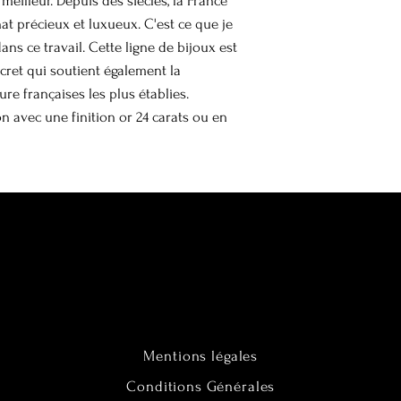
eilleur. Depuis des siècles, la France
way to build trust 
des parfums, des sp
Certains éléments d
nat précieux et luxueux. C'est ce que je
they can buy from 
produits chimiques,
peuvent blesser. A
ans ce travail. Cette ligne de bijoux est
prolongée au soleil
vivement d’être vig
ecret qui soutient également la
en temps avec un ch
manipulez votre bij
re françaises les plus établies.
individuellement da
responsabilité en 
on avec une finition or 24 carats ou en
Evitez tout contact 
autrui.
Mentions légales
Conditions Générales