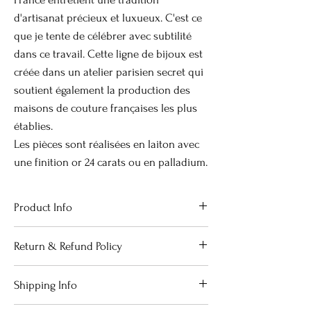
d'artisanat précieux et luxueux. C'est ce
que je tente de célébrer avec subtilité
dans ce travail. Cette ligne de bijoux est
créée dans un atelier parisien secret qui
soutient également la production des
maisons de couture françaises les plus
établies.
Les pièces sont réalisées en laiton avec
une finition or 24 carats ou en palladium.
Product Info
Bracelet double rang de perles, orné
Return & Refund Policy
d'une clé de 3.5 cm
Longueur bracelet 16.5 cm, chaîne de
I’m a Return and Refund policy. I’m a
Shipping Info
réglage
great place to let your customers know
Perles de résine
what to do in case they are dissatisfied